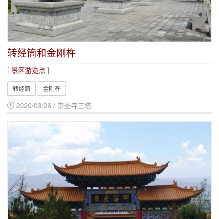
转经筒和金刚杵
[
景区游览点
]
转经筒
金刚杵
2020/03/26 / 崇圣寺三塔