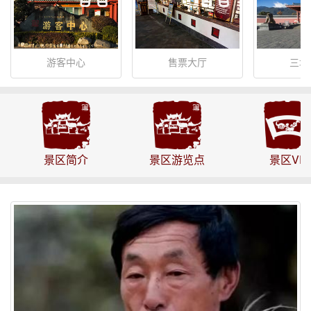
游客中心
售票大厅
三塔
景区简介
景区游览点
景区VR