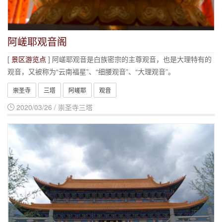
阿嵯耶观音阁
[
景区游览点
] 阿嵯耶观音是白族密宗的主尊观音，也是大理特有的
观音，又被称为“云南福星”、“细腰观音”、“大理观音”。
崇圣寺
三塔
阿嵯耶
观音
2020/03/26 / 崇圣寺三塔