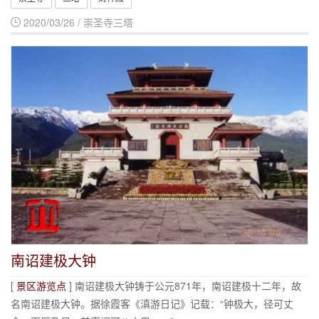
2020/03/26 / 崇圣寺三塔
南诏建极大钟
[
景区游览点
] 南诏建极大钟铸于公元871年，南诏建极十二年，故
名南诏建极大钟。据徐霞客《滇游日记》记载：“钟极大，径可丈