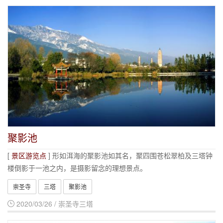
聚影池
[
景区游览点
] 形如洱海的聚影池如其名，聚四围苍松翠柏及三塔钟
楼倒影于一池之内，是摄影留念的理想景点。
崇圣寺
三塔
聚影池
2020/03/26 / 崇圣寺三塔