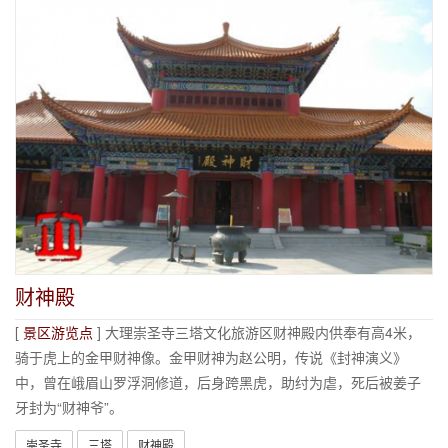
财神殿
[
景区游览点
] 大理崇圣寺三塔文化旅游区财神殿内供奉有高4米，
骑于虎上的金甲财神像。金甲财神为赵公明，传说《封神演义》
中，曾在峨眉山罗浮洞修道，后身跨黑虎，助纣为虐，死后被姜子
牙封为“财神爷”。
崇圣寺
三塔
财神殿