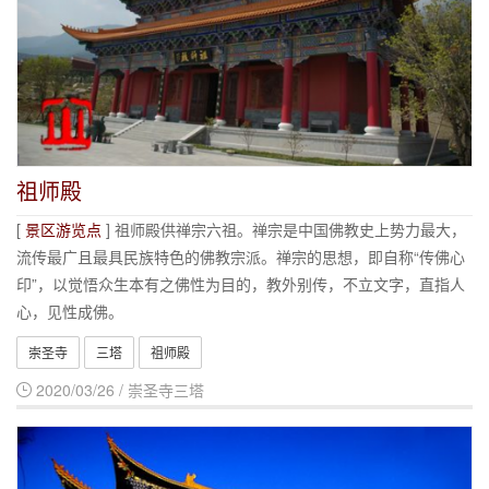
祖师殿
[
景区游览点
] 祖师殿供禅宗六祖。禅宗是中国佛教史上势力最大，
流传最广且最具民族特色的佛教宗派。禅宗的思想，即自称“传佛心
印”，以觉悟众生本有之佛性为目的，教外别传，不立文字，直指人
心，见性成佛。
崇圣寺
三塔
祖师殿
2020/03/26 / 崇圣寺三塔