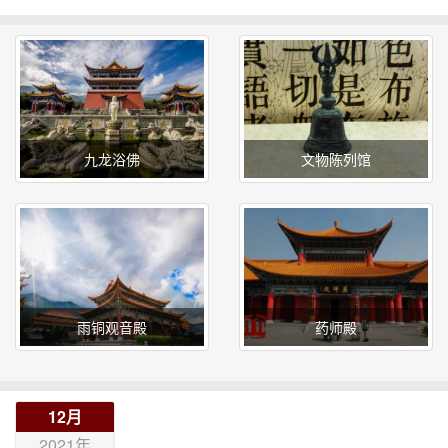
九龙浴佛
文物陈列馆
九龙浴佛
文物陈列馆
九龙浴太子喷泉以九龙浴太子
1978年－1982年，由国家文物
传说为题材将九龙和太子以石
局拨款组织了对三塔的自明嘉
雕形式精心地雕刻成一组景
靖以来最大的一次维修，维修
观，并采用石雕和高科技喷泉
中，在千寻塔的塔顶（佛教中
雨铜观音殿
药师殿
结合，充分体现了浴佛的真实
被称为天宫）、塔基以及其它
效果
部位发现了各类文物680余件
雨铜观音殿
药师殿
......
大理崇圣寺三塔文化旅游区药
12月
师殿供奉一尊高1.6米的坐姿药
2021年
师佛像。药师佛是梵文音译，