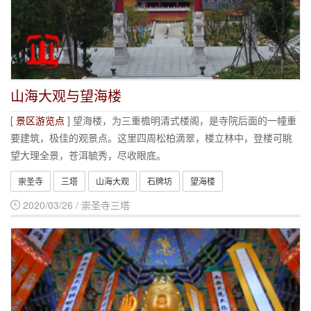
山海大观与望海楼
[
景区游览点
] 望海楼，为三重檐明清式楼阁，是寺院后面的一幢重
要建筑，极佳的观景点。这里四周松柏滴翠，楼立林中，登楼可眺
望大理全景，苍洱毓秀，尽收眼底。
崇圣寺
三塔
山海大观
石牌坊
望海楼
2020/03/26 / 崇圣寺三塔