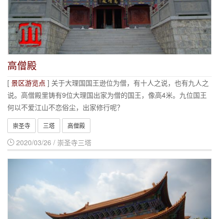
高僧殿
[
景区游览点
] 关于大理国国王逊位为僧，有十人之说，也有九人之
说。高僧殿里铸有9位大理国出家为僧的国王，像高4米。九位国王
何以不爱江山不恋俗尘，出家修行呢？
崇圣寺
三塔
高僧殿
2020/03/26 / 崇圣寺三塔