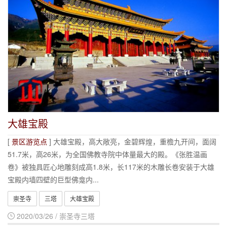
大雄宝殿
[
景区游览点
] 大雄宝殿，高大敞亮，金碧辉煌，重檐九开间，面阔
51.7米，高26米，为全国佛教寺院中体量最大的殿。《张胜温画
卷》被独具匠心地雕刻成高1.8米，长117米的木雕长卷安装于大雄
宝殿内墙四壁的巨型佛龛内...
崇圣寺
三塔
大雄宝殿
2020/03/26 / 崇圣寺三塔