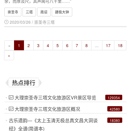
余，而厚及尺，其声闻可八十里……”
崇圣寺
三塔
南诏
建极大钟
2020/03/26 / 崇圣寺三塔
«
1
2
3
4
5
6
7
8
...
17
18
»
热点排行
大理崇圣寺三塔文化旅游区VR景区导览
129354
大理崇圣寺三塔文化旅游区概况
42580
古乐遗韵―《太上玉清无极总真文昌大洞谈
18380
经》全谱(简谱本)