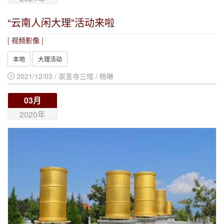
全称是“药师琉璃光如来”，亦名
“云南人闲大理”活动来啦
“医王善逝”，“大医王佛”。
[
视频影像
]
本地
大理活动
2021/12/03 / 崇圣寺三塔 / 杨琳
03月
2020年