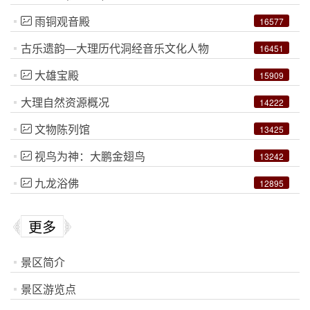
雨铜观音殿
16577
古乐遗韵―大理历代洞经音乐文化人物
16451
大雄宝殿
15909
大理自然资源概况
14222
文物陈列馆
13425
视鸟为神：大鹏金翅鸟
13242
九龙浴佛
12895
更多
景区简介
景区游览点